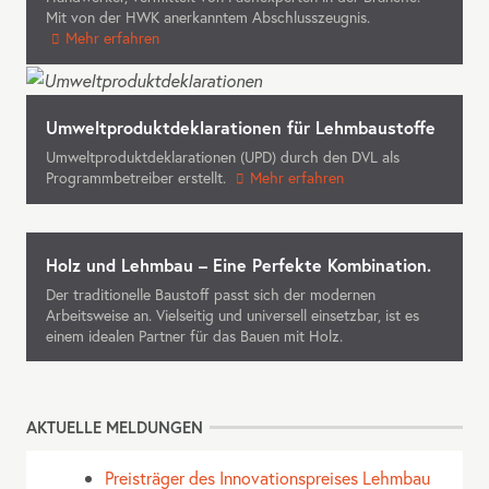
Mit von der
HWK
anerkanntem Abschlusszeugnis.
Mehr erfahren
Umweltproduktdeklarationen für Lehmbaustoffe
Umweltproduktdeklarationen (
UPD
) durch den
DVL
als
Programmbetreiber erstellt.
Mehr erfahren
Holz und Lehmbau – Eine Perfekte Kombination.
Der traditionelle Baustoff passt sich der modernen
Arbeitsweise an. Vielseitig und universell einsetzbar, ist es
einem idealen Partner für das Bauen mit Holz.
AKTUELLE MELDUNGEN
Preisträger des Innovationspreises Lehmbau